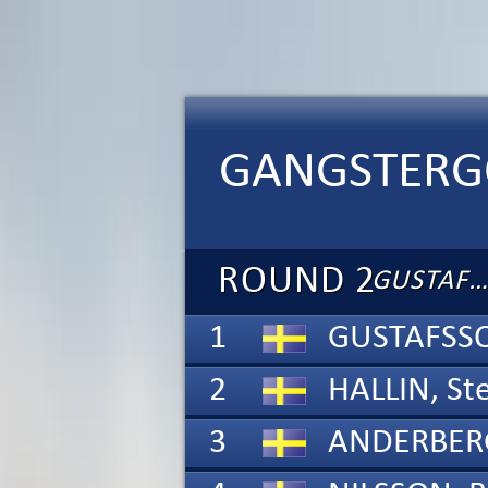
GANGSTERGO
ROUND 2
GUSTAFSSON
1
2
HALLIN,
St
3