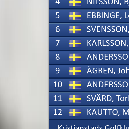
4
NILSSON,
B
5
EBBINGE,
Le
6
SVENSSON
7
KARLSSON
8
9
ÅGREN,
Jo
10
11
SVÄRD,
Torbj
12
KAUTTO,
Ma
Kristianstads Golfkl